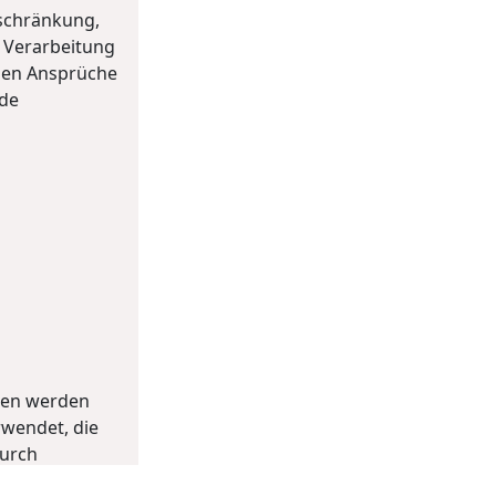
nschränkung,
 Verarbeitung
chen Ansprüche
rde
ten werden
rwendet, die
durch
speichert. Sie