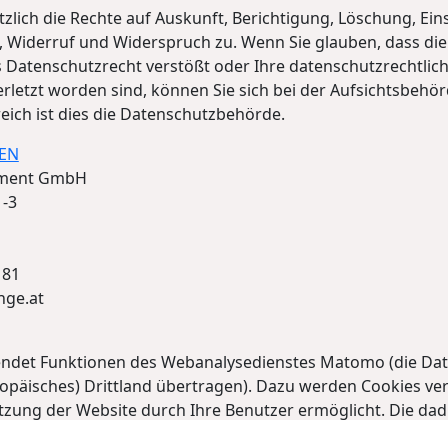
zlich die Rechte auf Auskunft, Berichtigung, Löschung, Ei
 Widerruf und Widerspruch zu. Wenn Sie glauben, dass die
 Datenschutzrecht verstößt oder Ihre datenschutzrechtli
erletzt worden sind, können Sie sich bei der Aufsichtsbehö
eich ist dies die Datenschutzbehörde.
EN
inment GmbH
1-3
 81
nge.at
ndet Funktionen des Webanalysedienstes Matomo (die Da
ropäisches) Drittland übertragen). Dazu werden Cookies ve
tzung der Website durch Ihre Benutzer ermöglicht. Die da
nen werden auf unseren Webserver übertragen und dort ge