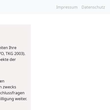
Impressum
Datenschutz
iten Ihre
O, TKG 2003).
pekte der
men
n zwecks
schlussfragen
lligung weiter.